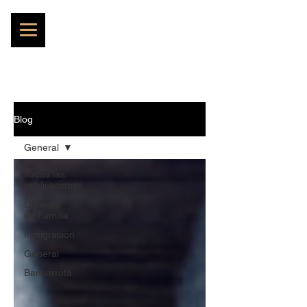
Blog
General
Todas las
publicaciones
Derecho
de Familia
Inmigración
General
Bancarrota