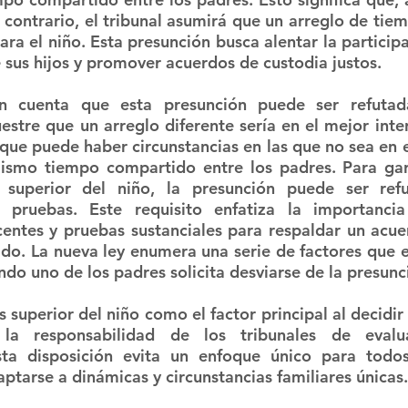
o contrario, el tribunal asumirá que un arreglo de tie
ara el niño. Esta presunción busca alentar la particip
e sus hijos y promover acuerdos de custodia justos.
en cuenta que esta presunción puede ser refutad
stre que un arreglo diferente sería en el mejor interé
que puede haber circunstancias en las que no sea en el
mismo tiempo compartido entre los padres. Para gar
s superior del niño, la presunción puede ser ref
 pruebas. Este requisito enfatiza la importancia
ntes y pruebas sustanciales para respaldar un acuer
o. La nueva ley enumera una serie de factores que el
ndo uno de los padres solicita desviarse de la presun
s superior del niño como el factor principal al decidir 
 la responsabilidad de los tribunales de evalu
sta disposición evita un enfoque único para todos
aptarse a dinámicas y circunstancias familiares únicas.