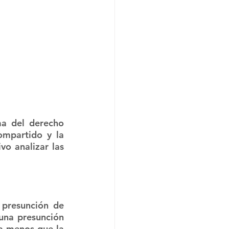
a del derecho 
ompartido y la 
o analizar las 
presunción de 
una presunción 
a menos que la 