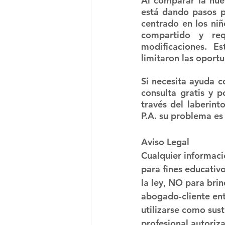
Al comparar la nuev
está dando pasos p
centrado en los niñ
compartido y req
modificaciones. Es
limitaron las oport
Si necesita ayuda c
consulta gratis y 
través del laberint
P.A. su problema es
Aviso Legal
Cualquier informaci
para fines educativ
la ley, NO para brin
abogado-cliente ent
utilizarse como sus
profesional autoriz