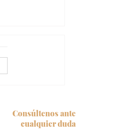
 completa sobre la
a Ley Migratoria de
 y el Parole in Place
 para Ajuste de Estatus
E.UU.
Consúltenos ante
cualquier duda