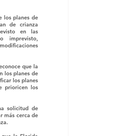
e los planes de 
an de crianza 
visto en las 
 imprevisto, 
odificaciones 
econoce que la 
 los planes de 
icar los planes 
 prioricen los 
 solicitud de 
r más cerca de 
nza.