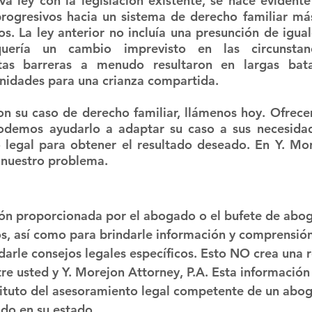
a ley con la legislación existente, se hace evidente 
rogresivos hacia un sistema de derecho familiar más
os. La ley anterior no incluía una presunción de igua
uería un cambio imprevisto en las circunstanc
tas barreras a menudo resultaron en largas batal
unidades para una crianza compartida.
on su caso de derecho familiar, llámenos hoy. Ofrece
podemos ayudarlo a adaptar su caso a sus necesidad
o legal para obtener el resultado deseado. En Y. Mor
 nuestro problema.
ón proporcionada por el abogado o el bufete de abog
os, así como para brindarle información y comprensió
darle consejos legales específicos. Esto NO crea una r
re usted y Y. Morejon Attorney, P.A. Esta informació
tituto del asesoramiento legal competente de un abo
ado en su estado.