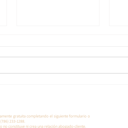
¿Cómo es el proceso de
Guía
petición familiar en USA?
Nuev
Biden
(PIP)
en E
amente gratuita completando el siguiente formulario o
(786) 233-1288.
o no constituye ni crea una relación abogado-cliente.