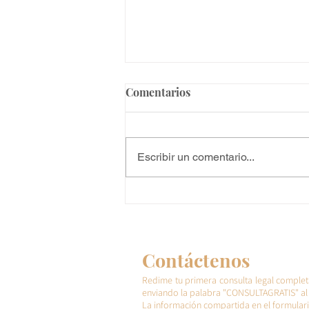
Comentarios
Escribir un comentario...
Proceso de naturalización en
EE.UU.: guía completa para
convertirse en Ciudadano
Americano
Contáctenos
Redime tu primera consulta legal complet
enviando la palabra "CONSULTAGRATIS" al 
La información compartida en el formulari