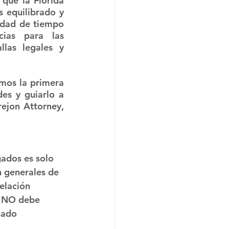
que la Florida 
 equilibrado y 
ldad de tiempo 
ias para las 
las legales y 
mos la primera 
es y guiarlo a 
ejon Attorney, 
ados es solo 
n generales de 
elación 
n NO debe 
gado 