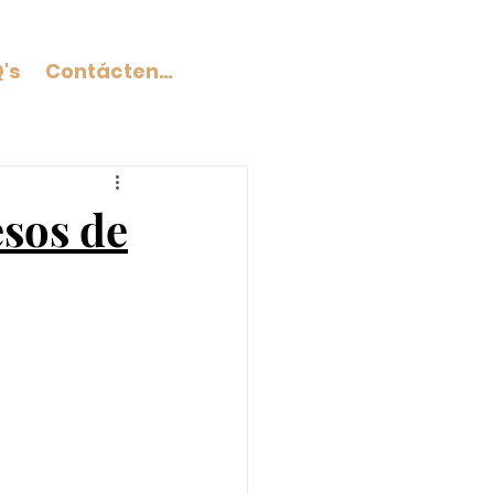
's
Contáctenos
esos de