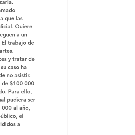
arla. 
lamado 
a que las 
icial. Quiere 
leguen a un 
 El trabajo de 
artes.
es y tratar de 
 su caso ha 
e no asistir.
s de $100 000 
o. Para ello, 
al pudiera ser 
 000 al año, 
úblico, el 
ididos a 