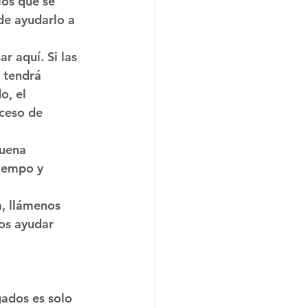
los que se 
e ayudarlo a 
 aquí. Si las 
 tendrá 
o, el 
ceso de 
uena 
iempo y 
a, llámenos 
os ayudar 
ados es solo 