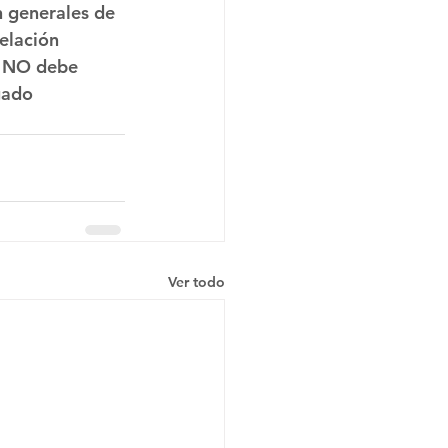
n generales de 
elación 
n NO debe 
gado 
Ver todo