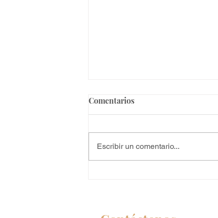
Comentarios
Escribir un comentario...
Revocación del Parole
Humanitario: ¿Quiénes se
ven afectados y qué opciones
tienen?