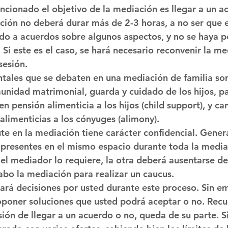
onado el objetivo de la mediación es llegar a un ac
ación no deberá durar más de 2-3 horas, a no ser que e
ado a acuerdos sobre algunos aspectos, y no se haya p
 Si este es el caso, se hará necesario reconvenir la me
sesión.
ales que se debaten en una mediación de familia son:
munidad matrimonial, guarda y cuidado de los hijos, pa
n pensión alimenticia a los hijos (child support), y ca
alimenticias a los cónyuges (alimony). 
ute en la mediación tiene carácter confidencial. Gene
presentes en el mismo espacio durante toda la mediac
 el mediador lo requiere, la otra deberá ausentarse de
abo la mediación para realizar un caucus.
rá decisiones por usted durante este proceso. Sin em
poner soluciones que usted podrá aceptar o no. Recu
cisión de llegar a un acuerdo o no, queda de su parte. 