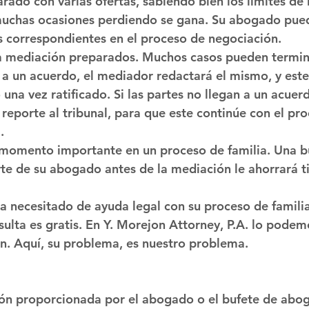
rado con varias ofertas, sabiendo bien los límites de 
muchas ocasiones perdiendo se gana. Su abogado pued
s correspondientes en el proceso de negociación. 
la mediación preparados. Muchos casos pueden terminar
r a un acuerdo, el mediador redactará el mismo, y este
 una vez ratificado. Si las partes no llegan a un acuerd
reporte al tribunal, para que este continúe con el pro
.
 momento importante en un proceso de familia. Una b
te de su abogado antes de la mediación le ahorrará t
ra necesitado de ayuda legal con su proceso de famili
sulta es gratis. En Y. Morejon Attorney, P.A. lo podem
n. Aquí, su problema, es nuestro problema. 
ón proporcionada por el abogado o el bufete de abog