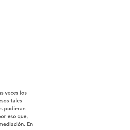
s veces los 
sos tales 
s pudieran 
por eso que, 
 mediación. En 