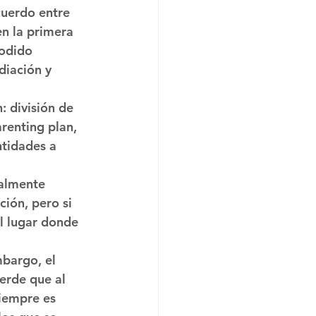
uerdo entre 
n la primera 
odido 
diación y 
 división de 
renting plan, 
ntidades a 
ralmente 
ión, pero si 
l lugar donde 
bargo, el 
erde que al 
Siempre es 