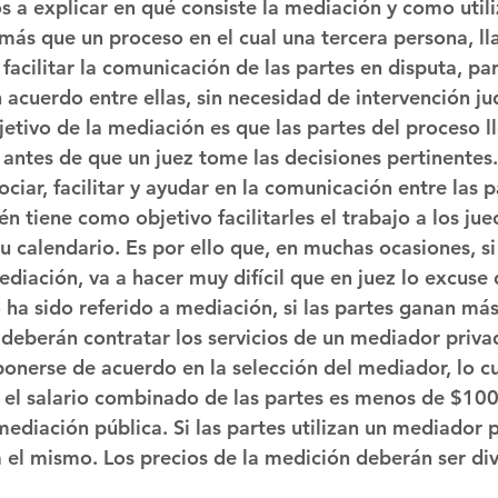
 a explicar en qué consiste la mediación y como utiliz
más que un proceso en el cual una tercera persona, l
facilitar la comunicación de las partes en disputa, par
acuerdo entre ellas, sin necesidad de intervención jud
jetivo de la mediación es que las partes del proceso l
 antes de que un juez tome las decisiones pertinentes.
iar, facilitar y ayudar en la comunicación entre las p
 tiene como objetivo facilitarles el trabajo a los juec
u calendario. Es por ello que, en muchas ocasiones, si
diación, va a hacer muy difícil que en juez lo excuse d
 ha sido referido a mediación, si las partes ganan má
deberán contratar los servicios de un mediador privad
ponerse de acuerdo en la selección del mediador, lo cu
i el salario combinado de las partes es menos de $100
 mediación pública. Si las partes utilizan un mediador p
á el mismo. Los precios de la medición deberán ser div