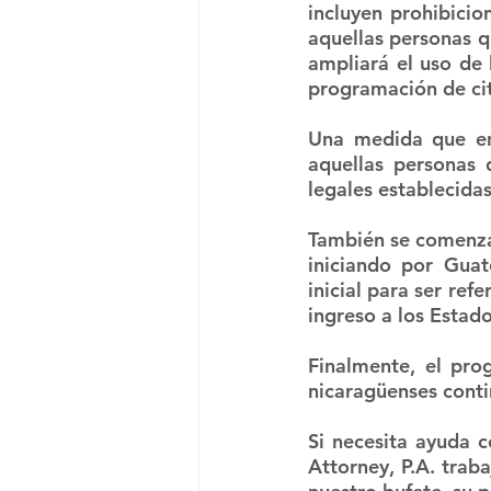
incluyen prohibicio
aquellas personas q
ampliará el uso de 
programación de cit
Una medida que ent
aquellas personas q
legales establecidas
También se comenza
iniciando por Guat
inicial para ser ref
ingreso a los Estad
Finalmente, el pro
nicaragüenses conti
Si necesita ayuda 
Attorney, P.A. trab