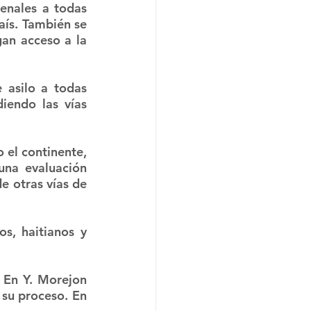
enales a todas 
ís. También se 
an acceso a la 
 asilo a todas 
iendo las vías 
el continente, 
na evaluación 
e otras vías de 
s, haitianos y 
 En Y. Morejon 
su proceso. En 