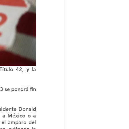
ítulo 42, y la 
 se pondrá fin 
sidente Donald 
o a México o a 
 el amparo del 
as, evitando la 