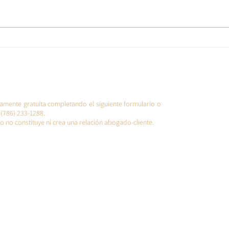
¿Cómo Defenderse de las
Noti
deportaciones masivas en
es i
EE.UU.? Guía Legal y
dire
Consejos Claves
amente gratuita completando el siguiente formulario o
(786) 233-1288.
o no constituye ni crea una relación abogado-cliente.