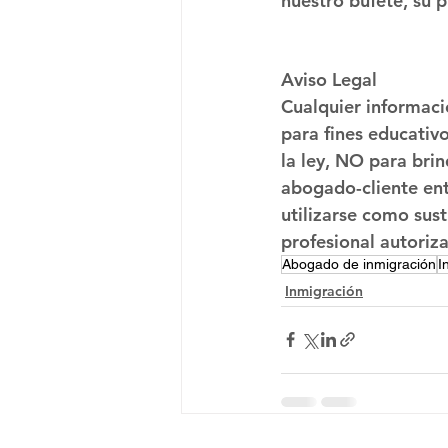
nuestro bufete, su 
Aviso Legal
Cualquier informaci
para fines educativ
la ley, NO para brin
abogado-cliente ent
utilizarse como sus
profesional autoriz
Abogado de inmigración
I
Inmigración