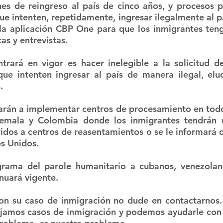
nes de reingreso al país de cinco años, y procesos p
ue intenten, repetidamente, ingresar ilegalmente al pa
la aplicación CBP One para que los inmigrantes teng
as y entrevistas.
rará en vigor es hacer inelegible a la solicitud de
ue intenten ingresar al país de manera ilegal, elud
. 
rán a implementar centros de procesamiento en todo 
emala y Colombia donde los inmigrantes tendrán u
eridos a centros de reasentamientos o se le informará d
os Unidos.
grama del parole humanitario a cubanos, venezolano
nuará vigente. 
con su caso de inmigración no dude en contactarnos.
ajamos casos de inmigración y podemos ayudarle con 