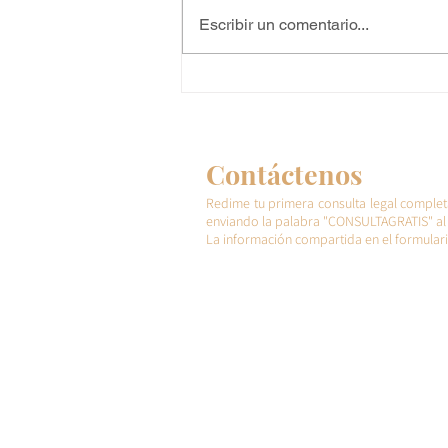
Escribir un comentario...
Revocación del Parole
Humanitario: ¿Quiénes se
ven afectados y qué opciones
tienen?
Contáctenos
Redime tu primera consulta legal complet
enviando la palabra "CONSULTAGRATIS" al 
La información compartida en el formulari