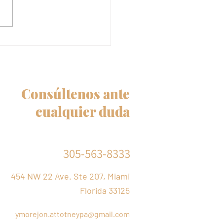
ficar a USCIS: ¿Por qué
mportante actualizar tu
cción al mudarte?
Consúltenos ante
cualquier duda
305-563-8333
454 NW 22 Ave. Ste 207, Miami
Florida 33125
ymorejon.attotneypa@gmail.com