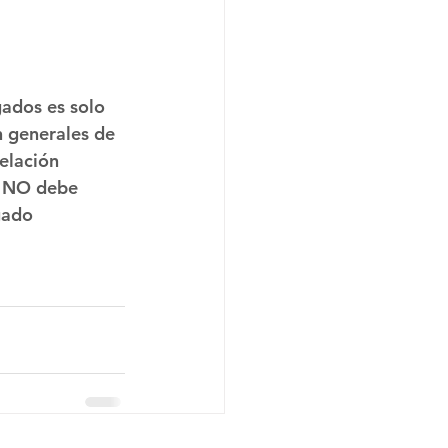
ados es solo 
n generales de 
elación 
n NO debe 
gado 